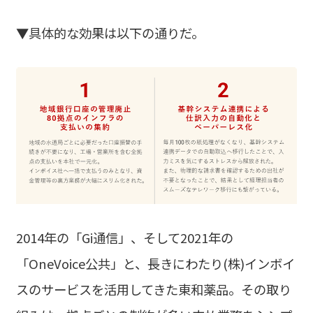
▼具体的な効果は以下の通りだ。
2014年の「
Gi
通信」、そして
2021
年の
「
OneVoice
公共」
と、長きにわたり
(
株
)
インボイ
スのサービスを活用してきた東和薬品。その取り